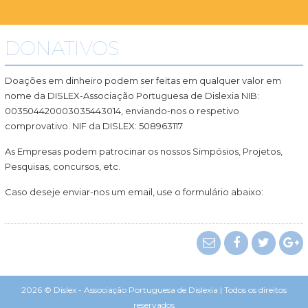
DONATIVOS
Doações em dinheiro podem ser feitas em qualquer valor em
nome da DISLEX-Associação Portuguesa de Dislexia NIB:
003504420003035443014, enviando-nos o respetivo
comprovativo. NIF da DISLEX: 508963117
As Empresas podem patrocinar os nossos Simpósios, Projetos,
Pesquisas, concursos, etc.
Caso deseje enviar-nos um email, use o formulário abaixo:
2026 © Dislex - Associação Portuguesa de Dislexia | Todos os direitos
reservados