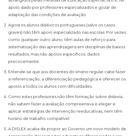
abrangidos pelas medidas de Educação Especial, isto é, ter
apoio dado por professores especializados e gozar de
adaptação das condições de avaliação.
Agora os alunos disléxicos portugueses (salvo os casos
graves) não têm apoio especializado nas escolas. Por vezes,
como qualquer outro aluno, têm aulas de reforço para
sistematização das aprendizagens em disciplinas de baixos
resultados, mas não apoios específicos, dados
precocemente.
Entende-se que aos docentes do ensino regular cabe fazer
a referenciação, a diferenciação pedagógica e oferecer os
apoios a todos os alunos com dificuldades.
Como estes professores não têm formação sobre dislexia,
não sabem fazer a avaliação compreensiva e eleger e
aplicar estratégias de intervenção reeducativas, nem têm
horário de trabalho compatível.
A DISLEX acaba de propor ao Governo um novo modelo de