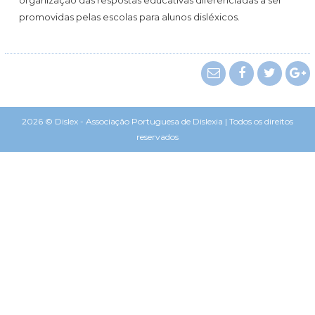
organização das respostas educativas diferenciadas a ser
promovidas pelas escolas para alunos disléxicos.
2026 © Dislex - Associação Portuguesa de Dislexia | Todos os direitos
reservados