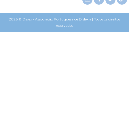
2026 © Dislex - Associação Portuguesa de Dislexia | Todos os direitos
reservados