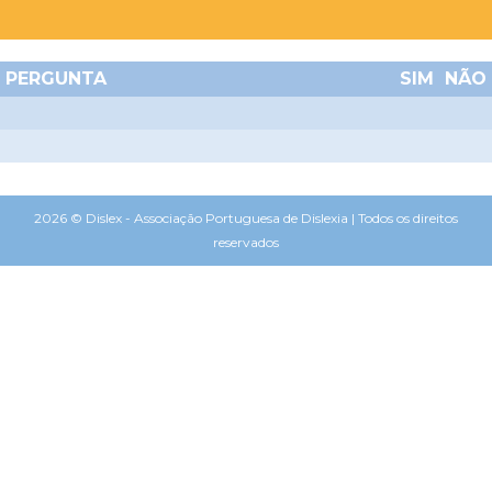
PERGUNTA
SIM
NÃO
2026 © Dislex - Associação Portuguesa de Dislexia | Todos os direitos
reservados