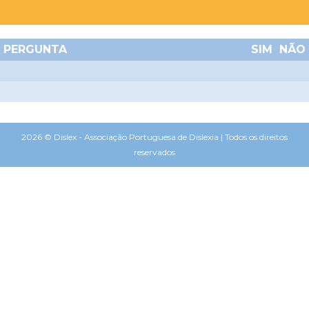
PERGUNTA
SIM
NÃO
2026 © Dislex - Associação Portuguesa de Dislexia | Todos os direitos
reservados